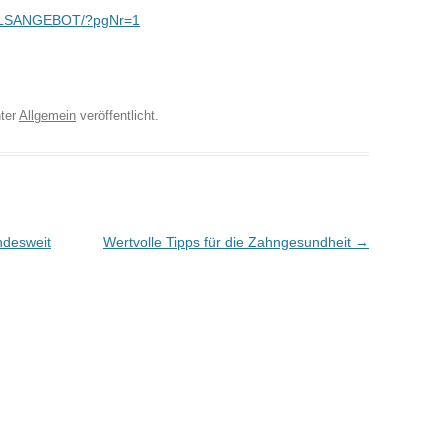
TALSANGEBOT/?pgNr=1
ter
Allgemein
veröffentlicht.
ndesweit
Wertvolle Tipps für die Zahngesundheit
→