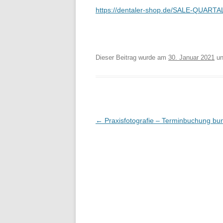
https://dentaler-shop.de/SALE-QUAR
Dieser Beitrag wurde am
30. Januar 2021
un
Beitrags-
←
Praxisfotografie – Terminbuchung bu
Navigation