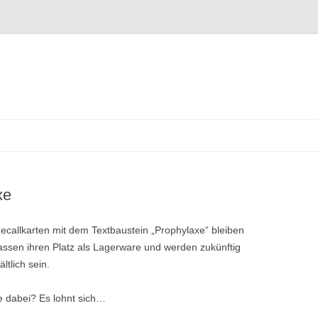
Zum
Inhalt
springen
xe
ecallkarten mit dem Textbaustein „Prophylaxe“ bleiben
lassen ihren Platz als Lagerware und werden zukünftig
ltlich sein.
Sie dabei? Es lohnt sich…