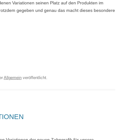
edenen Variationen seinen Platz auf den Produkten im
 trotzdem gegeben und genau das macht dieses besondere
er
Allgemein
veröffentlicht.
TIONEN
den Variationen der neuen Zahngrafik für unsere