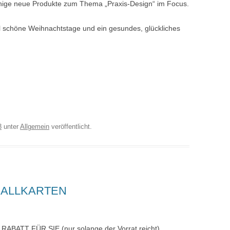
nige neue Produkte zum Thema „Praxis-Design“ im Focus.
l schöne Weihnachtstage und ein gesundes, glückliches
3
unter
Allgemein
veröffentlicht.
CALLKARTEN
ATT FÜR SIE (nur solange der Vorrat reicht).