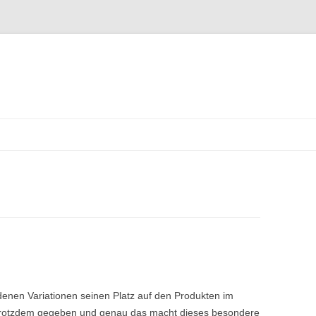
Zum
Inhalt
springen
edenen Variationen seinen Platz auf den Produkten im
 trotzdem gegeben und genau das macht dieses besondere