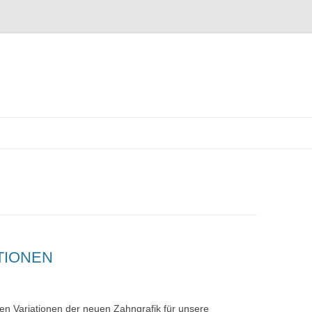
Zum
Inhalt
springen
TIONEN
den Variationen der neuen Zahngrafik für unsere