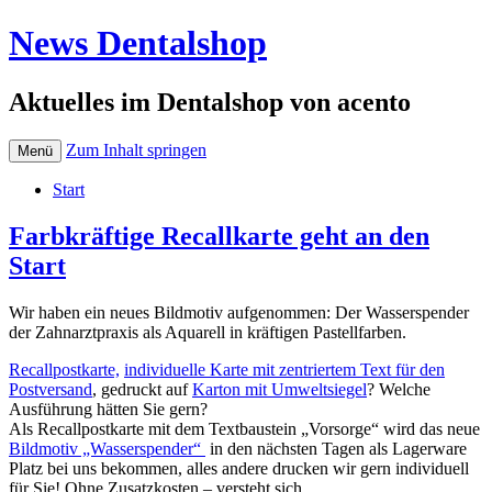
News Dentalshop
Aktuelles im Dentalshop von acento
Zum Inhalt springen
Menü
Start
Farbkräftige Recallkarte geht an den
Start
Wir haben ein neues Bildmotiv aufgenommen: Der Wasserspender
der Zahnarztpraxis als Aquarell in kräftigen Pastellfarben.
Recallpostkarte,
individuelle Karte mit zentriertem Text für den
Postversand
, gedruckt auf
Karton mit Umweltsiegel
? Welche
Ausführung hätten Sie gern?
Als Recallpostkarte mit dem Textbaustein „Vorsorge“ wird das neue
Bildmotiv „Wasserspender“
in den nächsten Tagen als Lagerware
Platz bei uns bekommen, alles andere drucken wir gern individuell
für Sie! Ohne Zusatzkosten – versteht sich.