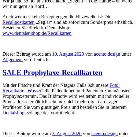
Wir ja und so fiel uns Recallkarte „Segeln“ in die Hände – da wären
wir nun gern an Bord…
Auch wenn es kein Rezept gegen die Hitzewelle ist: Die
Recallpostkarten
„Segler“ sind ab sofort zum Sonderpreis erhältlich.
Bestellen Sie direkt im Dentalshop:
www.dentaler-shop.de/Recallkarten
Dieser Beitrag wurde am
10. August 2020
von
acento.design
unter
Allgemein
veröffentlicht.
SALE Prophylaxe-Recallkarten
Mit der Frische und Kraft der Niagara-Falls lädt unsere
Foto-
Recallkarte „Wasser“
die Patientinnen und Patienten zum nächsten
Prophylaxetermin. Das Bildmotiv wird weiterhin mit individueller
Praxisadresse erhältlich sein, nur nicht mehr direkt ab Lager.
Profitieren Sie vom günstigen Preis und bestellen Sie in unserem
Dentalshop
, solange der Vorrat reicht!
Dieser Beitrag wurde am
3. August 2020
von
acento.design
unter